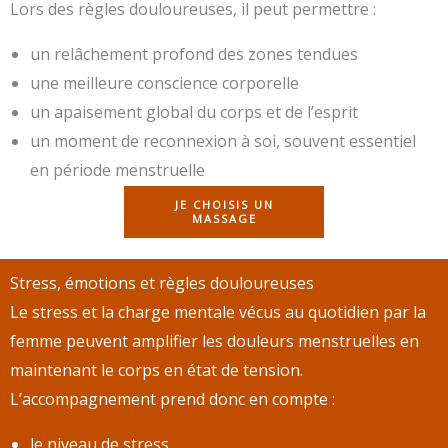
Lors des règles douloureuses, il peut permettre :
un relâchement profond des zones tendues
une meilleure conscience corporelle
un apaisement global du corps et de l’esprit
un moment de reconnexion à soi, souvent essentiel
en période menstruelle
JE CHOISIS UN
MASSAGE
Stress, émotions et règles douloureuses
Le stress et la charge mentale vécus au quotidien par la
femme peuvent amplifier les douleurs menstruelles en
maintenant le corps en état de tension.
L’accompagnement prend donc en compte :
le niveau de stress