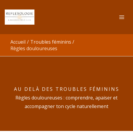
Aller
au
contenu
Accueil
Troubles féminins
Règles douloureuses
AU DELÀ DES TROUBLES FÉMININS
Règles douloureuses : comprendre, apaiser et
accompagner ton cycle naturellement